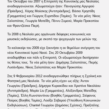
Τον Οκτώβριο του 2007 η Επιτροπή της Κοινοτικής μας Νεολαίας
αναδιοργανώνεται. Αξιωματούχοι ήταν: Παναγιώτης Αργυρού
(Πρόεδρος), Χάρης Μούσκης (Αντιπρόεδρος), Βάσια Χρηστίδη
(Γραμματέας) και Γιώργος Ευριπίδου (Ταμίας). Τα νέα μέλη: Νίκος
Σαλαπάτας, Γεωργία Ματεΐδη, Πέννυ Συμεού, Μαρία Προκοπίου
και Φραντζέσκα Πιερή.
Το 2008 η Νεολαία μας οργάνωσε διάφορες κοινωνικές και
μουσικές εκδηλώσεις, με σκοπό την ψυχαγωγία των μελών της.
Το καλοκαίρι του 2009 είχε ξεκινήσει η εκ θεμελίων ανέγερση του
νέου Κοινοτικού Ιερού Ναού. Στις 20 Οκτωβρίου 2009
αναδομήθηκε και πάλι η Επιτροπή. Οι αξιωματούχοι διατήρησαν
τις θέσεις τους. Τα νέα μέλη ήταν: Δημήτρης Σαλαπάτας, Πιερής
Λυσάνδρου, Νίκος Σαλαπάτας και Μαρία Προκοπίου.
Στις 9 Φεβρουαρίου 2012 αναδιοργανώθηκε πλήρως η Σχολική και
Φοιτητική μας Νεολαία. Τα νέα μέλη είχαν ως εξής: Άντον
Γεωργίου (Πρόεδρος), Δήμητρα Κυριακίδου και Χριστίνα Νικολάου
(Αντιπρόεδροι), Μαρία Liu (Γραμματέας), Αλέξανδρος Ματεΐδης
(Ταμίας), Έλλη Κωνσταντίνου (Βοηθός Γραμματέας), Στέφανος
Πούρος (Βοηθός Ταμίας), Λουΐζα Στιβαρού (Υπεύθυνη Κοινωνικών
Εκδηλώσεων), Chantel Γεωργίου (Δημόσιες Σχέσεις), Πραξιτέλης