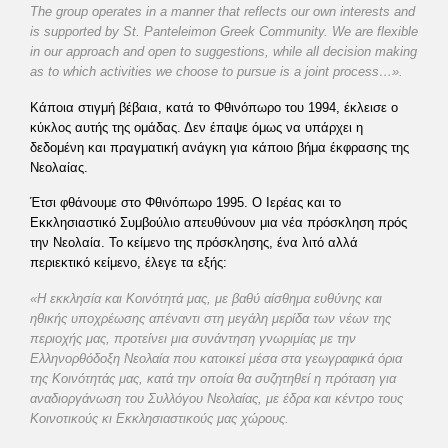
The group operates in a manner that reflects our own interests and
is supported by St. Panteleimon Greek Community. We are flexible
in our approach and open to suggestions, while all decision making
as to which activities we choose to pursue is a joint process…».
Κάποια στιγμή βέβαια, κατά το Φθινόπωρο του 1994, έκλεισε ο
κύκλος αυτής της ομάδας. Δεν έπαψε όμως να υπάρχει η
δεδομένη και πραγματική ανάγκη για κάποιο βήμα έκφρασης της
Νεολαίας.
Έτσι φθάνουμε στο Φθινόπωρο 1995. Ο Ιερέας και το
Εκκλησιαστικό Συμβούλιο απευθύνουν μια νέα πρόσκληση πρός
την Νεολαία. Το κείμενο της πρόσκλησης, ένα λιτό αλλά
περιεκτικό κείμενο, έλεγε τα εξής:
«Η εκκλησία και Κοινότητά μας, με βαθύ αίσθημα ευθύνης και
ηθικής υποχρέωσης απέναντι στη μεγάλη μερίδα των νέων της
περιοχής μας, προτείνει μια συνάντηση γνωριμίας με την
Ελληνορθόδοξη Νεολαία που κατοικεί μέσα στα γεωγραφικά όρια
της Κοινότητάς μας, κατά την οποία θα συζητηθεί η πρόταση για
αναδιοργάνωση του Συλλόγου Νεολαίας, με έδρα και κέντρο τους
Κοινοτικούς κι Εκκλησιαστικούς μας χώρους.