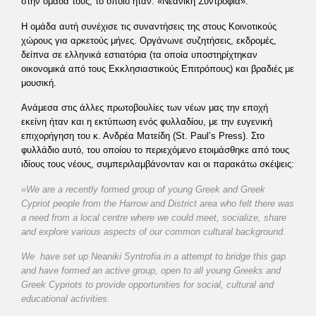
στην ομάδα τους, το οποίο ήταν: «Νεανική Συντροφιά».
Η ομάδα αυτή συνέχισε τις συναντήσεις της στους Κοινοτικούς
χώρους για αρκετούς μήνες. Οργάνωνε συζητήσεις, εκδρομές,
δείπνα σε ελληνικά εστιατόρια (τα οποία υποστηρίχτηκαν
οικονομικά από τους Εκκλησιαστικούς Επιτρόπους) και βραδιές με
μουσική.
Ανάμεσα στις άλλες πρωτοβουλίες των νέων μας την εποχή
εκείνη ήταν και η εκτύπωση ενός φυλλαδίου, με την ευγενική
επιχορήγηση του κ. Ανδρέα Ματείδη (St. Paul’s Press). Στο
φυλλάδιο αυτό, του οποίου το περιεχόμενο ετοιμάσθηκε από τους
ιδίους τους νέους, συμπεριλαμβάνονταν και οι παρακάτω σκέψεις:
«We are a recently
formed
group of young Greek and Greek
Cypriot people from the Harrow and District area who felt there was
a need from a local centre where we could meet, socialize, share
and explore various aspects of our common cultural background.
We have set up Neaniki Syntrofia in a attempt to bridge this gap
and have formed an active group, open to all young Greeks and
Greek Cypriots to provide opportunities for social, cultural and
educational activities.