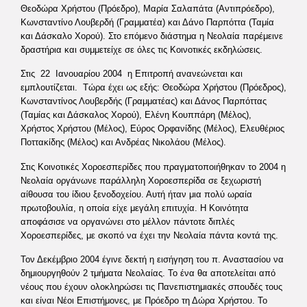
Θεοδώρα Χρήστου (Πρόεδρο), Μαρία Σαλαπάτα (Αντιπρόεδρο),
Κωνσταντίνο Λουβερδή (Γραμματέα) και Δάνο Παρπόττα (Ταμία
και Δάσκαλο Χορού). Στο επόμενο διάστημα η Νεολαία παρέμεινε
δραστήρια και συμμετείχε σε όλες τις Κοινοτικές εκδηλώσεις.
Στις 22 Ιανουαρίου 2004 η Επιτροπή ανανεώνεται και
εμπλουτίζεται. Τώρα έχει ως εξής: Θεοδώρα Χρήστου (Πρόεδρος),
Κωνσταντίνος Λουβερδής (Γραμματέας) και Δάνος Παρπόττας
(Ταμίας και Δάσκαλος Χορού), Ελένη Κουππάρη (Μέλος),
Χρήστος Χρήστου (Μέλος), Εύρος Ορφανίδης (Μέλος), Ελευθέριος
Ποττακίδης (Μέλος) και Ανδρέας Νικολάου (Μέλος).
Στις Κοινοτικές Χοροεσπερίδες που πραγματοποιήθηκαν το 2004 η
Νεολαία οργάνωνε παράλληλη Χοροεσπερίδα σε ξεχωριστή
αίθουσα του ίδιου ξενοδοχείου. Αυτή ήταν μια πολύ ωραία
πρωτοβουλία, η οποία είχε μεγάλη επιτυχία. Η Κοινότητα
αποφάσισε να οργανώνει στο μέλλον πάντοτε διπλές
Χοροεσπερίδες, με σκοπό να έχει την Νεολαία πάντα κοντά της.
Τον Δεκέμβριο 2004 έγινε δεκτή η εισήγηση του π. Αναστασίου να
δημιουργηθούν 2 τμήματα Νεολαίας. Το ένα θα αποτελείται από
νέους που έχουν ολοκληρώσει τις Πανεπιστημιακές σπουδές τους
και είναι Νέοι Επιστήμονες, με Πρόεδρο τη Δώρα Χρήστου. Το