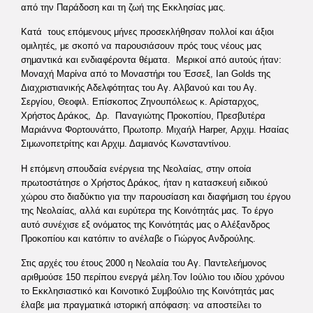
από την Παράδοση και τη ζωή της Εκκλησίας μας.
Κατά τους επόμενους μήνες προσεκλήθησαν πολλοί και άξιοι
ομιλητές, με σκοπό να παρουσιάσουν πρός τους νέους μας
σημαντικά και ενδιαφέροντα θέματα. Μερικοί από αυτούς ήταν:
Μοναχή Μαρίνα από το Μοναστήρι του Έσσεξ, Ian Golds της
Διαχριστιανικής Αδελφότητας του Αγ. Αλβανού και του Αγ.
Σεργίου, Θεοφιλ. Επίσκοπος Ζηνουπόλεως κ. Αρίσταρχος,
Χρήστος Δράκος, Δρ. Παναγιώτης Προκοπίου, Πρεσβυτέρα
Μαριάννα Φορτουνάττο, Πρωτοπρ. Μιχαήλ Harper, Αρχιμ. Ησαίας
Σιμωνοπετρίτης και Αρχιμ. Δαμιανός Κωνσταντίνου.
Η επόμενη σπουδαία ενέργεια της Νεολαίας, στην οποία
πρωτοστάτησε ο Χρήστος Δράκος, ήταν η κατασκευή ειδικού
χώρου στο διαδύκτιο για την παρουσίαση και διαφήμιση του έργου
της Νεολαίας, αλλά και ευρύτερα της Κοινότητάς μας. Το έργο
αυτό συνέχισε εξ ονόματος της Κοινότητάς μας ο Αλέξανδρος
Προκοπίου και κατόπιν το ανέλαβε ο Γιώργος Ανδρούλης.
Στις αρχές του έτους 2000 η Νεολαία του Αγ. Παντελεήμονος
αριθμούσε 150 περίπου ενεργά μέλη.Τον Ιούλιο του ιδίου χρόνου
το Εκκλησιαστικό και Κοινοτικό Συμβούλιο της Κοινότητάς μας
έλαβε μια πραγματικά ιστορική απόφαση: να αποστείλει το