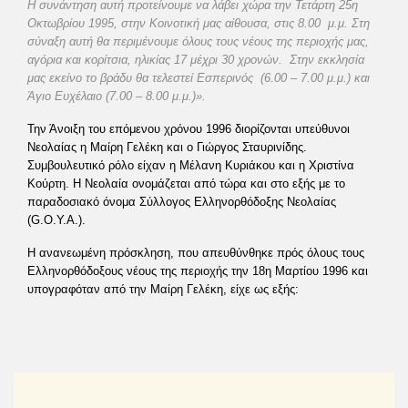
Η συνάντηση αυτή προτείνουμε να λάβει χώρα την Τετάρτη 25η
Οκτωβρίου 1995, στην Κοινοτική μας αίθουσα, στις 8.00 μ.μ. Στη
σύναξη αυτή θα περιμένουμε όλους τους νέους της περιοχής μας,
αγόρια και κορίτσια, ηλικίας 17 μέχρι 30 χρονών. Στην εκκλησία
μας εκείνο το βράδυ θα τελεστεί Εσπερινός (6.00 – 7.00 μ.μ.) και
Άγιο Ευχέλαιο (7.00 – 8.00 μ.μ.)».
Την Άνοιξη του επόμενου χρόνου 1996 διορίζονται υπεύθυνοι
Νεολαίας η Μαίρη Γελέκη και ο Γιώργος Σταυρινίδης.
Συμβουλευτικό ρόλο είχαν η Μέλανη Κυριάκου και η Χριστίνα
Κούρτη. Η Νεολαία ονομάζεται από τώρα και στο εξής με το
παραδοσιακό όνομα Σύλλογος Ελληνορθόδοξης Νεολαίας
(G.O.Y.A.).
Η ανανεωμένη πρόσκληση, που απευθύνθηκε πρός όλους τους
Ελληνορθόδοξους νέους της περιοχής την 18η Μαρτίου 1996 και
υπογραφόταν από την Μαίρη Γελέκη, είχε ως εξής: