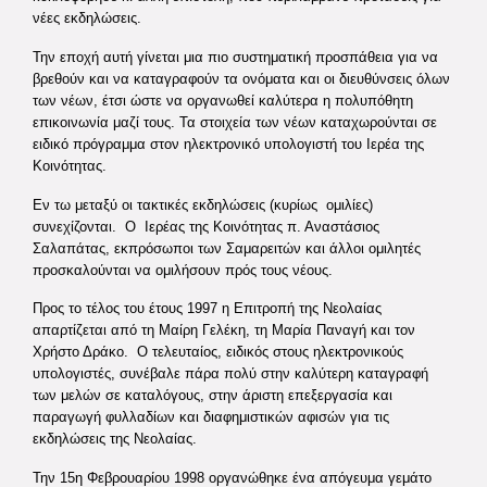
νέες εκδηλώσεις.
Την εποχή αυτή γίνεται μια πιο συστηματική προσπάθεια για να
βρεθούν και να καταγραφούν τα ονόματα και οι διευθύνσεις όλων
των νέων, έτσι ώστε να οργανωθεί καλύτερα η πολυπόθητη
επικοινωνία μαζί τους. Τα στοιχεία των νέων καταχωρούνται σε
ειδικό πρόγραμμα στον ηλεκτρονικό υπολογιστή του Ιερέα της
Κοινότητας.
Εν τω μεταξύ οι τακτικές εκδηλώσεις (κυρίως ομιλίες)
συνεχίζονται. Ο Ιερέας της Κοινότητας π. Αναστάσιος
Σαλαπάτας, εκπρόσωποι των Σαμαρειτών και άλλοι ομιλητές
προσκαλούνται να ομιλήσουν πρός τους νέους.
Προς το τέλος του έτους 1997 η Επιτροπή της Νεολαίας
απαρτίζεται από τη Μαίρη Γελέκη, τη Μαρία Παναγή και τον
Χρήστο Δράκο. Ο τελευταίος, ειδικός στους ηλεκτρονικούς
υπολογιστές, συνέβαλε πάρα πολύ στην καλύτερη καταγραφή
των μελών σε καταλόγους, στην άριστη επεξεργασία και
παραγωγή φυλλαδίων και διαφημιστικών αφισών για τις
εκδηλώσεις της Νεολαίας.
Την 15η Φεβρουαρίου 1998 οργανώθηκε ένα απόγευμα γεμάτο