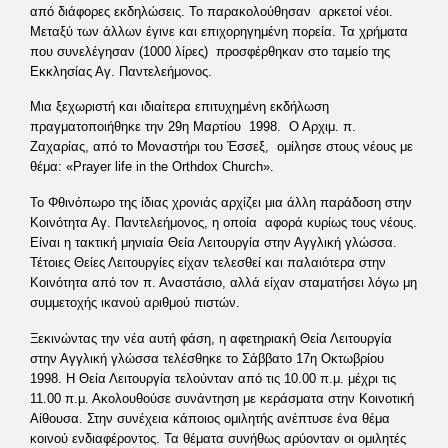
από διάφορες εκδηλώσεις. Το παρακολούθησαν αρκετοί νέοι.
Μεταξύ των άλλων έγινε και επιχορηγημένη πορεία. Τα χρήματα
που συνελέγησαν (1000 λίρες) προσφέρθηκαν στο ταμείο της
Εκκλησίας Αγ. Παντελεήμονος.
Μια ξεχωριστή και ιδιαίτερα επιτυχημένη εκδήλωση
πραγματοποιήθηκε την 29η Μαρτίου 1998. Ο Αρχιμ. π.
Ζαχαρίας, από το Μοναστήρι του Έσσεξ, ομίλησε στους νέους με
θέμα: «Prayer life in the Orthdox Church».
Το Φθινόπωρο της ίδιας χρονιάς αρχίζει μια άλλη παράδοση στην
Κοινότητα Αγ. Παντελεήμονος, η οποία αφορά κυρίως τους νέους.
Είναι η τακτική μηνιαία Θεία Λειτουργία στην Αγγλική γλώσσα.
Τέτοιες Θείες Λειτουργίες είχαν τελεσθεί και παλαιότερα στην
Κοινότητα από τον π. Αναστάσιο, αλλά είχαν σταματήσει λόγω μη
συμμετοχής ικανού αριθμού πιστών.
Ξεκινώντας την νέα αυτή φάση, η αφετηριακή Θεία Λειτουργία
στην Αγγλική γλώσσα τελέσθηκε το Σάββατο 17η Οκτωβρίου
1998. Η Θεία Λειτουργία τελούνταν από τις 10.00 π.μ. μέχρι τις
11.00 π.μ. Ακολουθούσε συνάντηση με κεράσματα στην Κοινοτική
Αίθουσα. Στην συνέχεια κάποιος ομιλητής ανέπτυσε ένα θέμα
κοινού ενδιαφέροντος. Τα θέματα συνήθως αρύονταν οι ομιλητές