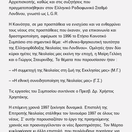
Αρχιεπισκοπής, καθώς και στις συζητήσεις που
πραγματοποιήθηκαν στον Ελληνικό Ραδιοφωνικό Σταθμό
Λονδίνου, γνωστό ως L.G.R.
Η Κοινότητα, σε μια προσπάθεια να ενισχύσει και να ενθαρρύνει
τους νέους στις προσπάθειες που έκαναν, για επικοινωνία και
δραστηριοποίηση, αφιέρωσε το 1996 το Ετήσιο Κοινοτικό
Συμπόσιο στο σημαντικό θέμα: «Η εθνικο-θρησκευτική ταυτότητα
της Ελληνορθόδοξης Νεολαίας του Λονδίνου». Ομιλητές ήταν δύο
κύριοι ηγέτες της Νεολαίας μας εκείνη την εποχή, η Μαίρη Γελέκη
και ο Γιώργος Σταυρινίδης. Τα θέματα που παρουσίασαν ήταν :
– «Η συμμετοχή της Νεολαίας στη ζωή της Εκκλησίας μας» (Μ.Γ.)
– «Η εθνική συνειδητοποίηση της Νεολαίας μας» (Γ.Σ.)
Τις εργασίες του Συμποσίου συντόνισε ο Πρεσβ. Δρ. Χρήστος
Χρηστάκης.
Η επόμενη χρονιά 1997 ξεκίνησε δυναμικά. Επιστολή της
Επιτροπής Νεολαίας στάλθηκε τον Ιανουάριο 1997 σε όλους του
νέους. Σ’ αυτήν παρουσιαζόταν το έργο της προηγούμενης
χρονιάς και προαναγγέλονταν οι νέες δραστηριότητες. Τον Μάρτιο
κυκλοφόρησε κι άλλη επιστολή, που περιλάμβανε προτάσεις για