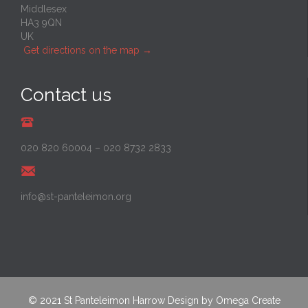
Middlesex
HA3 9QN
UK
Get directions on the map
→
Contact us
020 820 60004
–
020 8732 2833
info@st-panteleimon.org
© 2021
St Panteleimon Harrow
Design by
Omega Create