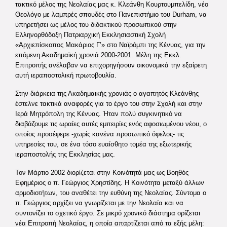
τακτικό μέλος της Νεολαίας μας κ. Κλεάνθη Κουρτουμπελίδη, νέο
Θεολόγο με λαμπρές σπουδές στο Πανεπιστήμιο του Durham, να
υπηρετήσει ως μέλος του διδακτικού προσωπικού στην
Ελληνορθόδοξη Πατριαρχική Εκκλησιαστική Σχολή
«Αρχιεπίσκοπος Μακάριος Γ’» στο Ναϊρόμπι της Κένυας, για την
επόμενη Ακαδημαϊκή χρονιά 2000-2001. Μέλη της Εκκλ.
Επιτροπής ανέλαβαν να επιχορηγήσουν οικονομικά την εξαίρετη
αυτή ιεραποστολική πρωτοβουλία.
Στην διάρκεια της Ακαδημαικής χρονιάς ο αγαπητός Κλεάνθης
έστελνε τακτικά αναφορές για το έργο του στην Σχολή και στην
Ιερά Μητρόπολη της Κένυας. Ήταν πολύ συγκινητικό να
διαβάζουμε τις ωραίες αυτές εμπειρίες ενός αφοσιωμένου νέου, ο
οποίος προσέφερε -χωρίς κανένα προσωπικό όφελος- τις
υπηρεσίες του, σε ένα τόσο ευαίσθητο τομέα της εξωτερικής
ιεραποστολής της Εκκλησίας μας.
Τον Μάρτιο 2002 διορίζεται στην Κοινότητά μας ως Βοηθός
Εφημέριος ο π. Γεώργιος Χρηστίδης. Η Κοινότητα μεταξύ άλλων
αρμοδιοτήτων, του αναθέτει την ευθύνη της Νεολαίας. Σύντομα ο
π. Γεώργιος αρχίζει να γνωρίζεται με την Νεολαία και να
συντονίζει το σχετικό έργο. Σε μικρό χρονικό διάστημα ορίζεται
νέα Επιτροπή Νεολαίας, η οποία απαρτίζεται από τα εξής μέλη: