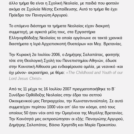
άλλο τμήμα θα είναι η Σχολική Νεολαία, με παιδιά που φοιτούν
ακόμα σε Σχολεία Μέσης Εκπαίδευσης. Αυτό το τμήμα θα έχει
Πρόεδρο τον Παναγιώτη Αργυρού.
Το επόμενο διάστημα τα τμήματα Νεολαίας είχαν διακριτή
συμμετοχή, με αρκετά μέλη τους, στα Εργαστήρια
Ελληνορθόδοξης Νεολαίας τα οποία οργάνωνε σε τακτά χρονικά
διαστήματα η Ιερά Αρχιεπισκοπή Θυατείρων και Μεγ. Βρετανίας.
Την Κυριακή 2α Ιουλίου 2006, ο Δημήτρης Σαλαπάτας, φοιτητής
τότε στη Θεολογική Σχολή του Πανεπιστημίου Αθηνών, έδωσε
στην Κοινοτική Αίθουσα μια ενδιαφέρουσα ομιλία, με νεανικό -και
όχι μόνον- ακροατήριο, με θέμα:
«
The Childhood and Youth of our
Lord Jesus Christ
».
Από τις 11 μέχρι τις 16 Ιουλίου 2007 πραγματοποιήθηκε το Β΄
Συνέδριο Ορθόδοξης Νεολαίας στην έδρα του σεπτού
Οικουμενικού μας Πατριαρχείου, την Κωνσταντινούπολη. Σε αυτό
συμμετείχαν περίπου 1000 νέοι απ’ όλο τον κόσμο, από τους
οποίους 50 ήταν νέοι από την Ομογένεια της Μεγάλης Βρετανίας.
Την Κοινότητά μας εκπροσώπησαν οι εξής: Παναγιώτης Αργυρού,
Δημήτρης Σαλαπάτας, Βάσια Χρηστίδη και Μαρία Προκοπίου.