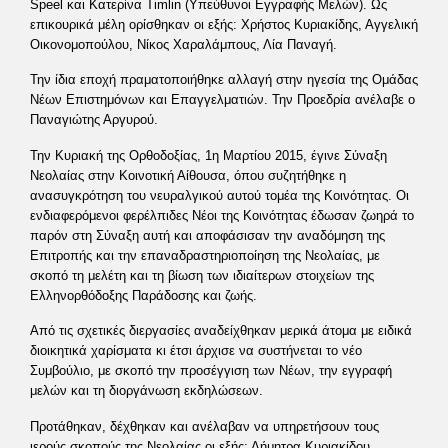
Speel και Κατερίνα Timlin (Υπεύθυνοι Εγγραφής Μελών). Ως
επικουρικά μέλη ορίσθηκαν οι εξής: Χρήστος Κυριακίδης, Αγγελική
Οικονομοπούλου, Νίκος Χαραλάμπους, Λία Παναγή.
Την ίδια εποχή πραματοποιήθηκε αλλαγή στην ηγεσία της Ομάδας
Νέων Επιστημόνων και Επαγγελματιών. Την Προεδρία ανέλαβε ο
Παναγιώτης Αργυρού.
Την Κυριακή της Ορθοδοξίας, 1η Μαρτίου 2015, έγινε Σύναξη
Νεολαίας στην Κοινοτική Αίθουσα, όπου συζητήθηκε η
ανασυγκρότηση του νευραλγικού αυτού τομέα της Κοινότητας. Οι
ενδιαφερόμενοι φερέλπιδες Νέοι της Κοινότητας έδωσαν ζωηρά το
παρόν στη Σύναξη αυτή και αποφάσισαν την αναδόμηση της
Επιτροπής και την επαναδραστηριοποίηση της Νεολαίας, με
σκοπό τη μελέτη και τη βίωση των ιδιαίτερων στοιχείων της
Ελληνορθόδοξης Παράδοσης και ζωής.
Από τις σχετικές διεργασίες αναδείχθηκαν μερικά άτομα με ειδικά
διοικητικά χαρίσματα κι έτσι άρχισε να συστήνεται το νέο
Συμβούλιο, με σκοπό την προσέγγιση των Νέων, την εγγραφή
μελών και τη διοργάνωση εκδηλώσεων.
Προτάθηκαν, δέχθηκαν και ανέλαβαν να υπηρετήσουν τους
ιερούς σκοπούς της Νεολαίας οι εξής: Δήμητρα Κυριακίδου